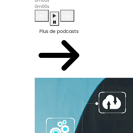
0m00s
0m00s
Plus de podcasts