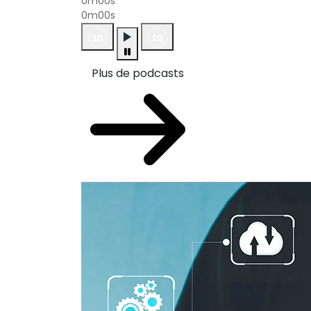
0m00s
0m00s
Plus de podcasts